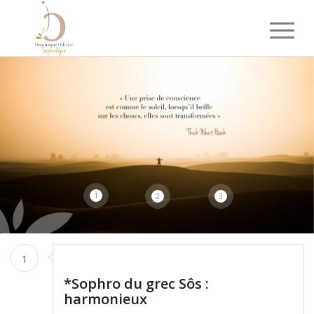
1
2
3
1
*Sophro du grec Sôs :
harmonieux